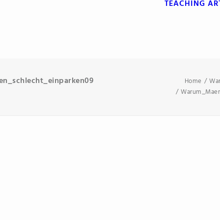
TEACHING
AR
n_schlecht_einparken09
Home
War
Warum_Maenn